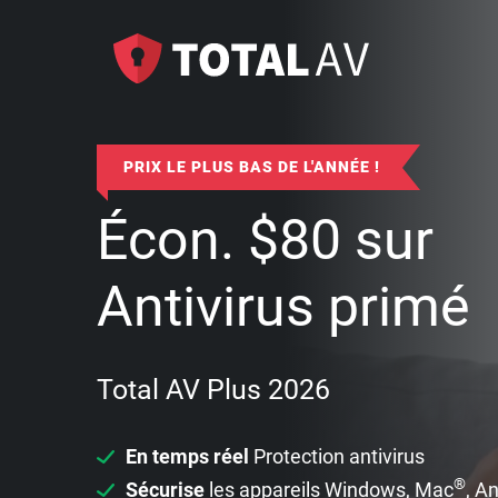
PRIX LE PLUS BAS DE L'ANNÉE !
Écon.
$
80
sur
Antivirus primé
Total AV Plus 2026
En temps réel
Protection antivirus
®
Sécurise
les appareils Windows, Mac
, A