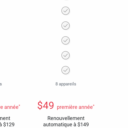
ls
8 appareils
$
49
*
*
re année
première année
ment
Renouvellement
 à
$
129
automatique à
$
149