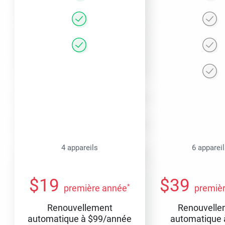
4 appareils
6 apparei
$
19
$
39
*
première année
premiè
Renouvellement
Renouvelle
automatique à
$
99
/année
automatique