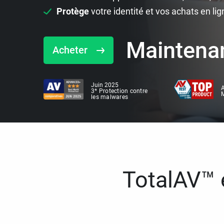
Protège
votre identité et vos achats en lig
Maintena
Acheter
Juin 2025
A
3* Protection contre
M
les malwares
TotalAV™ e