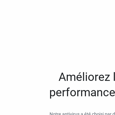
Améliorez l
performances
Notre antivirus a été choisi par 