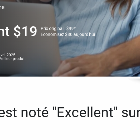
ne
nt
$
19
Prix original :
$
99
*
Économisez
$
80
aujourd'hui
vril 2025
eilleur produit
st noté "Excellent" sur