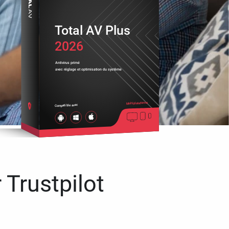
Total AV Plus
2026
Antivirus primé
avec réglage et optimisation du système
Multiplateforme
Compatible avec
 Trustpilot