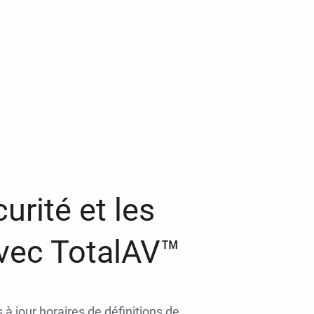
urité et les
avec TotalAV™
 à jour horaires de définitions de