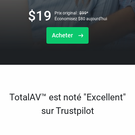
$
19
Prix original :
$
99
*
Économisez
$
80
aujourd'hui
Acheter
TotalAV™ est noté "Excellent"
sur Trustpilot