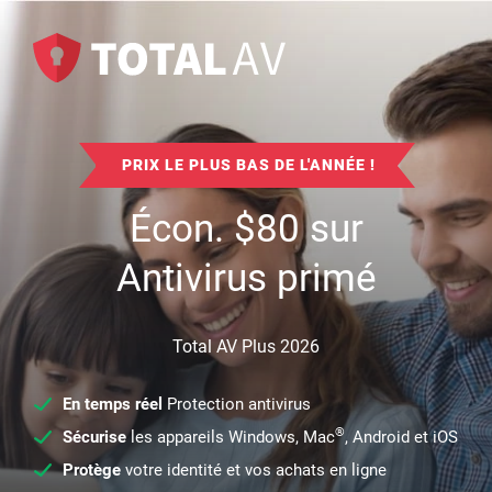
PRIX LE PLUS BAS DE L'ANNÉE !
Écon.
$
80
sur
Antivirus primé
Total AV Plus 2026
En temps réel
Protection antivirus
®
Sécurise
les appareils Windows, Mac
, Android et iOS
Protège
votre identité et vos achats en ligne