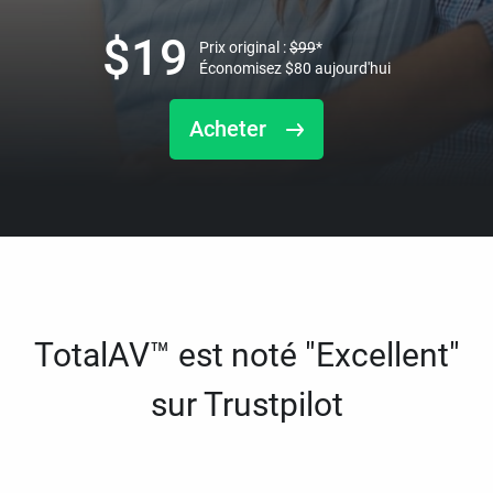
$
19
Prix original :
$
99
*
Économisez
$
80
aujourd'hui
Acheter
TotalAV™ est noté "Excellent"
sur Trustpilot