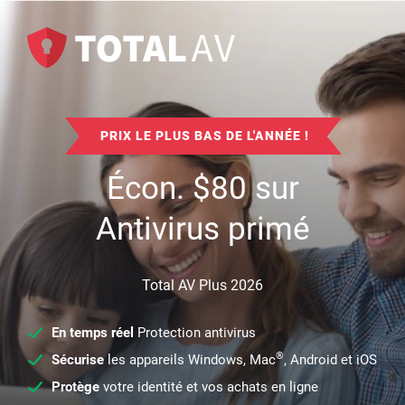
PRIX LE PLUS BAS DE L'ANNÉE !
Écon.
$
80
sur
Antivirus primé
Total AV Plus 2026
En temps réel
Protection antivirus
®
Sécurise
les appareils Windows, Mac
, Android et iOS
Protège
votre identité et vos achats en ligne