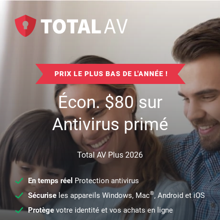
PRIX LE PLUS BAS DE L'ANNÉE !
Écon.
$
80
sur
Antivirus primé
Total AV Plus 2026
En temps réel
Protection antivirus
®
Sécurise
les appareils Windows, Mac
, Android et iOS
Protège
votre identité et vos achats en ligne