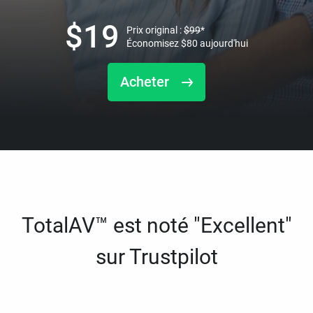
$
19
Prix original :
$
99
*
Économisez
$
80
aujourd'hui
Acheter
TotalAV™ est noté "Excellent"
sur Trustpilot