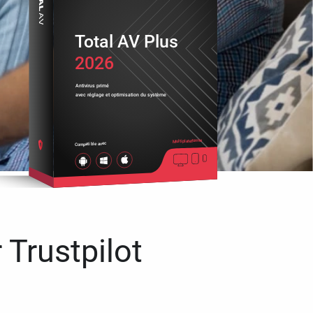
Total AV Plus
2026
Antivirus primé
avec réglage et optimisation du système
Multiplateforme
Compatible avec
 Trustpilot