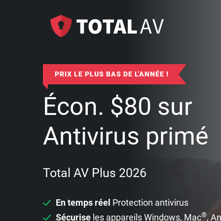
PRIX LE PLUS BAS DE L'ANNÉE !
Écon.
$
80
sur
Antivirus primé
Total AV Plus 2026
En temps réel
Protection antivirus
®
Sécurise
les appareils Windows, Mac
, A