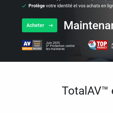
Protège
votre identité et vos achats en lig
Maintena
Acheter
Juin 2025
A
3* Protection contre
M
les malwares
TotalAV™ e