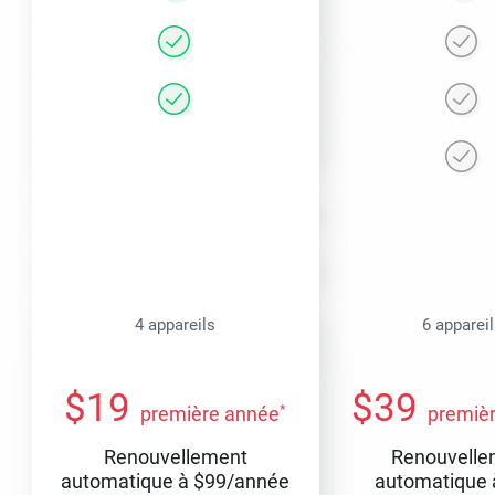
4 appareils
6 apparei
$
19
$
39
*
première année
premiè
Renouvellement
Renouvelle
automatique à
$
99
/année
automatique