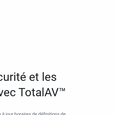
urité et les
avec TotalAV™
 à jour horaires de définitions de