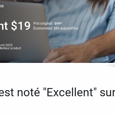
ne
nt
$
19
Prix original :
$
99
*
Économisez
$
80
aujourd'hui
vril 2025
eilleur produit
st noté "Excellent" sur