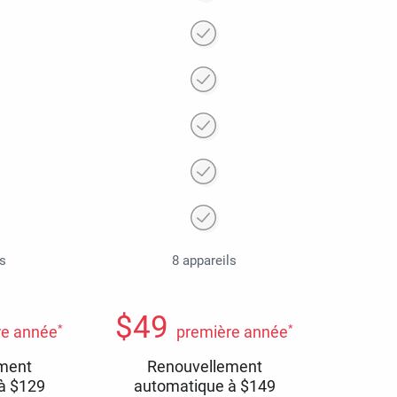
ls
8 appareils
$
49
*
*
re année
première année
ment
Renouvellement
 à
$
129
automatique à
$
149