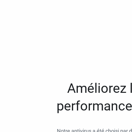
Améliorez l
performances
Notre antivirus a été choisi par 