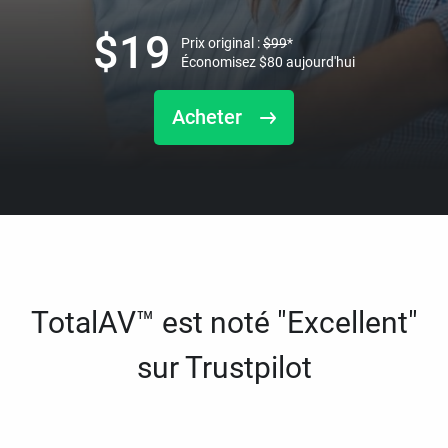
$
19
Prix original :
$
99
*
Économisez
$
80
aujourd'hui
Acheter
TotalAV™ est noté "Excellent"
sur Trustpilot