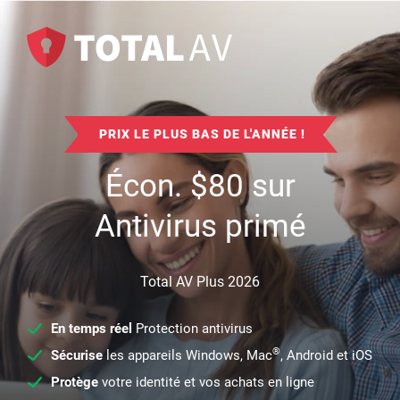
PRIX LE PLUS BAS DE L'ANNÉE !
Écon.
$
80
sur
Antivirus primé
Total AV Plus 2026
En temps réel
Protection antivirus
®
Sécurise
les appareils Windows, Mac
, Android et iOS
Protège
votre identité et vos achats en ligne