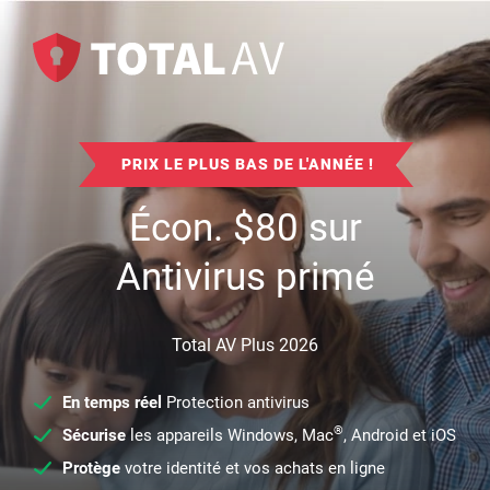
PRIX LE PLUS BAS DE L'ANNÉE !
Écon.
$
80
sur
Antivirus primé
Total AV Plus 2026
En temps réel
Protection antivirus
®
Sécurise
les appareils Windows, Mac
, Android et iOS
Protège
votre identité et vos achats en ligne