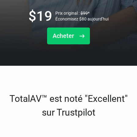
$
19
Prix original :
$
99
*
Économisez
$
80
aujourd'hui
Acheter
TotalAV™ est noté "Excellent"
sur Trustpilot