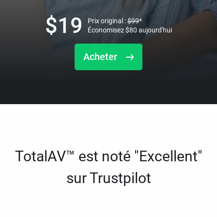
$
19
Prix original :
$
99
*
Économisez
$
80
aujourd'hui
Acheter
TotalAV™ est noté "Excellent"
sur Trustpilot