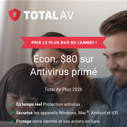
PRIX LE PLUS BAS DE L'ANNÉE !
Écon.
$
80
sur
Antivirus primé
Total AV Plus 2026
En temps réel
Protection antivirus
®
Sécurise
les appareils Windows, Mac
, Android et iOS
Protège
votre identité et vos achats en ligne