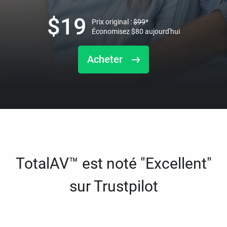
$
19
Prix original :
$
99
*
Économisez
$
80
aujourd'hui
Acheter
TotalAV™ est noté "Excellent"
sur Trustpilot