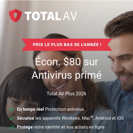
PRIX LE PLUS BAS DE L'ANNÉE !
Écon.
$
80
sur
Antivirus primé
Total AV Plus 2026
En temps réel
Protection antivirus
®
Sécurise
les appareils Windows, Mac
, Android et iOS
Protège
votre identité et vos achats en ligne