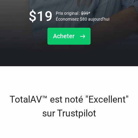
$
19
Prix original :
$
99
*
Économisez
$
80
aujourd'hui
Acheter
TotalAV™ est noté "Excellent"
sur Trustpilot