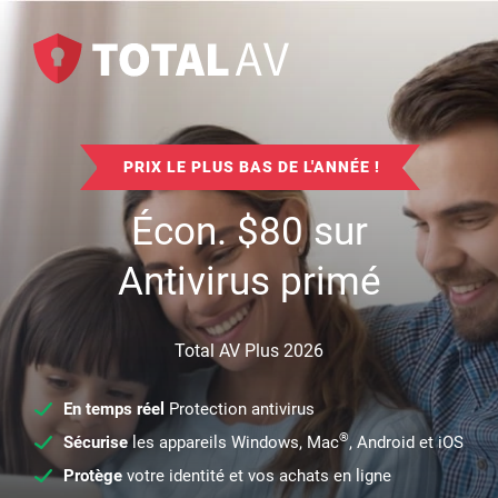
PRIX LE PLUS BAS DE L'ANNÉE !
Écon.
$
80
sur
Antivirus primé
Total AV Plus 2026
En temps réel
Protection antivirus
®
Sécurise
les appareils Windows, Mac
, Android et iOS
Protège
votre identité et vos achats en ligne