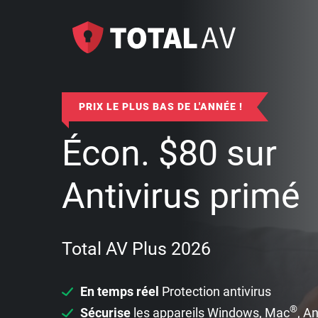
PRIX LE PLUS BAS DE L'ANNÉE !
Écon.
$
80
sur
Antivirus primé
Total AV Plus 2026
En temps réel
Protection antivirus
®
Sécurise
les appareils Windows, Mac
, A