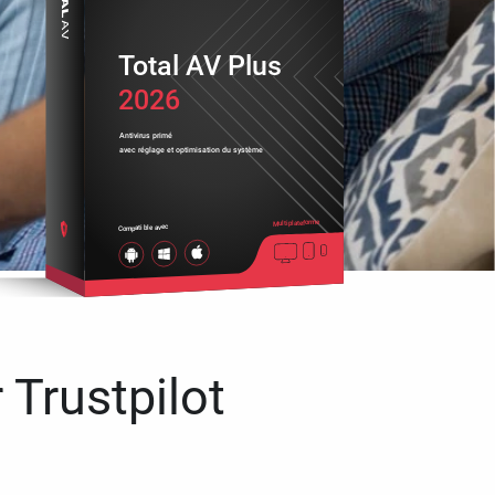
Total AV Plus
2026
Antivirus primé
avec réglage et optimisation du système
Multiplateforme
Compatible avec
 Trustpilot