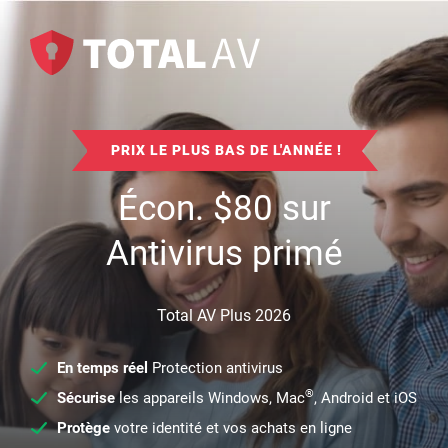
PRIX LE PLUS BAS DE L'ANNÉE !
Écon.
$
80
sur
Antivirus primé
Total AV Plus 2026
En temps réel
Protection antivirus
®
Sécurise
les appareils Windows, Mac
, Android et iOS
Protège
votre identité et vos achats en ligne