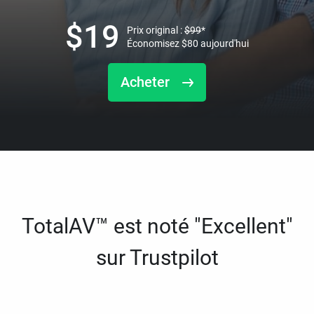
$
19
Prix original :
$
99
*
Économisez
$
80
aujourd'hui
Acheter
TotalAV™ est noté "Excellent"
sur Trustpilot