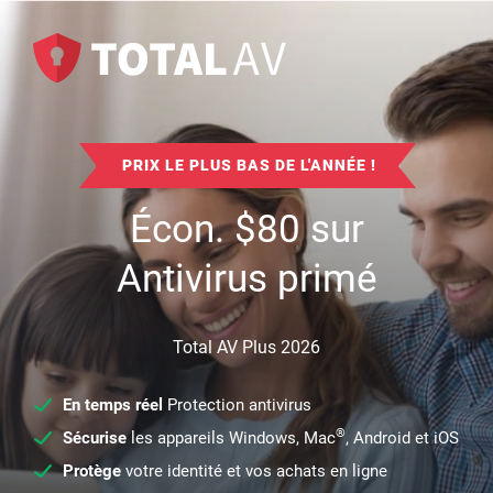
PRIX LE PLUS BAS DE L'ANNÉE !
Écon.
$
80
sur
Antivirus primé
Total AV Plus 2026
En temps réel
Protection antivirus
®
Sécurise
les appareils Windows, Mac
, Android et iOS
Protège
votre identité et vos achats en ligne