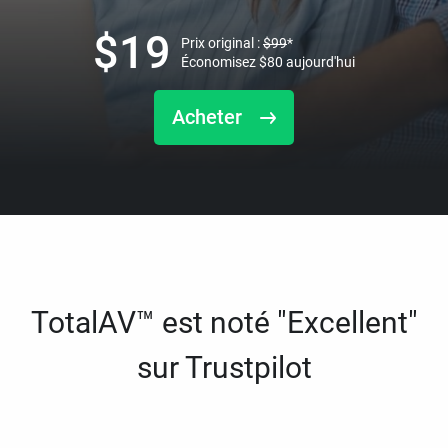
$
19
Prix original :
$
99
*
Économisez
$
80
aujourd'hui
Acheter
TotalAV™ est noté "Excellent"
sur Trustpilot