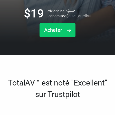
$
19
Prix original :
$
99
*
Économisez
$
80
aujourd'hui
Acheter
TotalAV™ est noté "Excellent"
sur Trustpilot