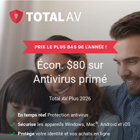
PRIX LE PLUS BAS DE L'ANNÉE !
Écon.
$
80
sur
Antivirus primé
Total AV Plus 2026
En temps réel
Protection antivirus
®
Sécurise
les appareils Windows, Mac
, Android et iOS
Protège
votre identité et vos achats en ligne