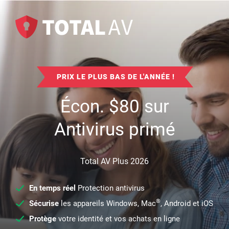
PRIX LE PLUS BAS DE L'ANNÉE !
Écon.
$
80
sur
Antivirus primé
Total AV Plus 2026
En temps réel
Protection antivirus
®
Sécurise
les appareils Windows, Mac
, Android et iOS
Protège
votre identité et vos achats en ligne