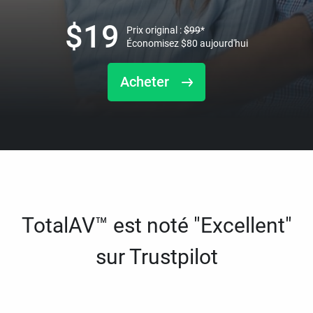
$
19
Prix original :
$
99
*
Économisez
$
80
aujourd'hui
Acheter
TotalAV™ est noté "Excellent"
sur Trustpilot