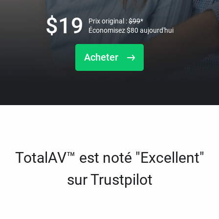
$
19
Prix original :
$
99
*
Économisez
$
80
aujourd'hui
Acheter
TotalAV™ est noté "Excellent"
sur Trustpilot