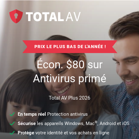
PRIX LE PLUS BAS DE L'ANNÉE !
Écon.
$
80
sur
Antivirus primé
Total AV Plus 2026
En temps réel
Protection antivirus
®
Sécurise
les appareils Windows, Mac
, Android et iOS
Protège
votre identité et vos achats en ligne