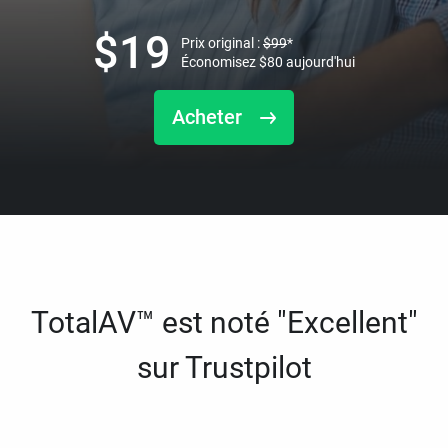
$
19
Prix original :
$
99
*
Économisez
$
80
aujourd'hui
Acheter
TotalAV™ est noté "Excellent"
sur Trustpilot