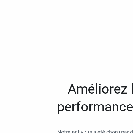
Améliorez l
performances
Notre antivirus a été choisi par 