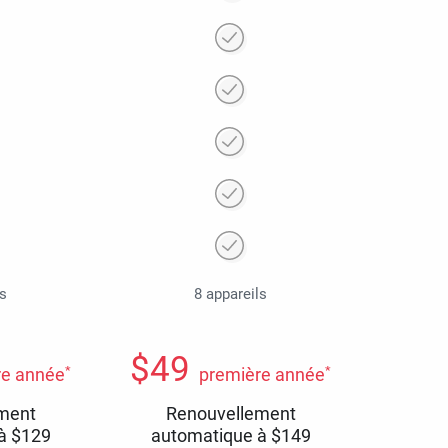
ls
8 appareils
$
49
*
*
re année
première année
ment
Renouvellement
 à
$
129
automatique à
$
149