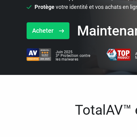
Protège
votre identité et vos achats en lig
Maintena
Acheter
Juin 2025
A
3* Protection contre
M
les malwares
TotalAV™ e