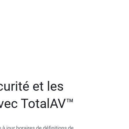
urité et les
avec TotalAV™
 à jour horaires de définitions de