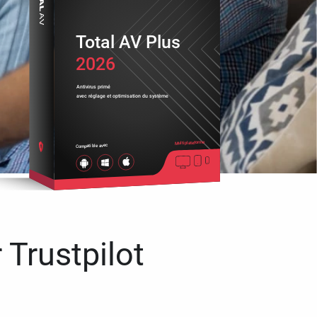
Total AV Plus
2026
Antivirus primé
avec réglage et optimisation du système
Multiplateforme
Compatible avec
 Trustpilot