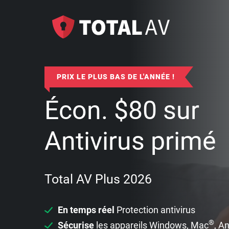
PRIX LE PLUS BAS DE L'ANNÉE !
Écon.
$
80
sur
Antivirus primé
Total AV Plus 2026
En temps réel
Protection antivirus
®
Sécurise
les appareils Windows, Mac
, A