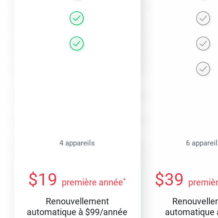
4 appareils
6 apparei
$
19
$
39
*
première année
premiè
Renouvellement
Renouvelle
automatique à
$
99
/année
automatique