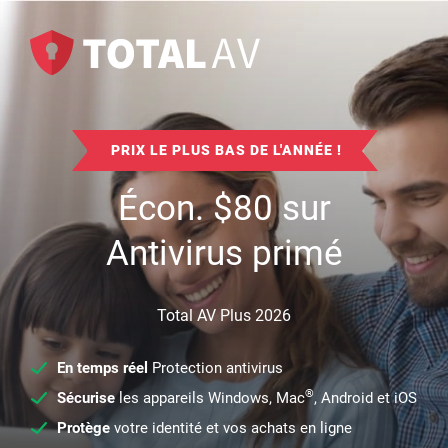
PRIX LE PLUS BAS DE L'ANNÉE !
Écon.
$
80
sur
Antivirus primé
Total AV Plus 2026
En temps réel
Protection antivirus
®
Sécurise
les appareils Windows, Mac
, Android et iOS
Protège
votre identité et vos achats en ligne