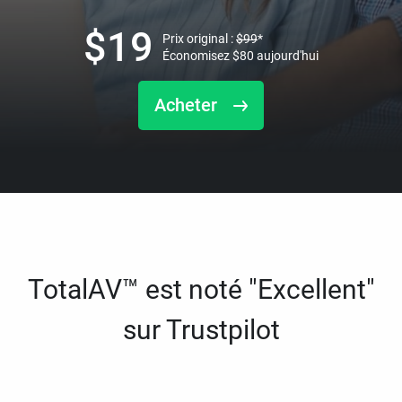
$
19
Prix original :
$
99
*
Économisez
$
80
aujourd'hui
Acheter
TotalAV™ est noté "Excellent"
sur Trustpilot