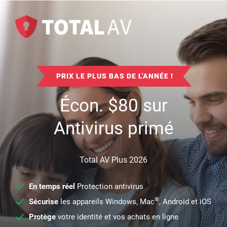
PRIX LE PLUS BAS DE L'ANNÉE !
Écon.
$
80
sur
Antivirus primé
Total AV Plus 2026
En temps réel
Protection antivirus
®
Sécurise
les appareils Windows, Mac
, Android et iOS
Protège
votre identité et vos achats en ligne