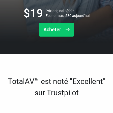
$
19
Prix original :
$
99
*
Économisez
$
80
aujourd'hui
Acheter
TotalAV™ est noté "Excellent"
sur Trustpilot