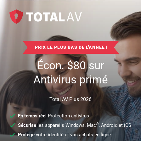
PRIX LE PLUS BAS DE L'ANNÉE !
Écon.
$
80
sur
Antivirus primé
Total AV Plus 2026
En temps réel
Protection antivirus
®
Sécurise
les appareils Windows, Mac
, Android et iOS
Protège
votre identité et vos achats en ligne