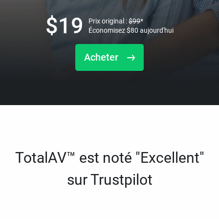
$
19
Prix original :
$
99
*
Économisez
$
80
aujourd'hui
Acheter
TotalAV™ est noté "Excellent"
sur Trustpilot