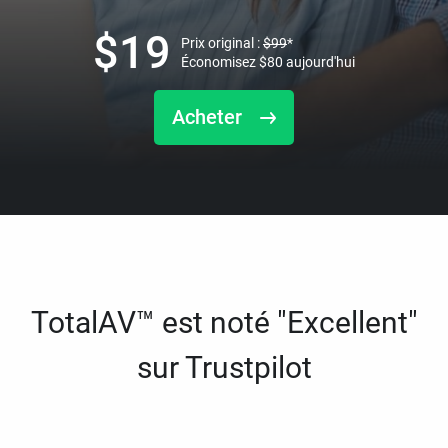
$
19
Prix original :
$
99
*
Économisez
$
80
aujourd'hui
Acheter
TotalAV™ est noté "Excellent"
sur Trustpilot