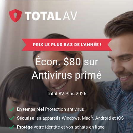
PRIX LE PLUS BAS DE L'ANNÉE !
Écon.
$
80
sur
Antivirus primé
Total AV Plus 2026
En temps réel
Protection antivirus
®
Sécurise
les appareils Windows, Mac
, Android et iOS
Protège
votre identité et vos achats en ligne