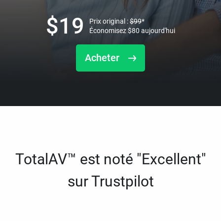
$
19
Prix original :
$
99
*
Économisez
$
80
aujourd'hui
Acheter
TotalAV™ est noté "Excellent"
sur Trustpilot