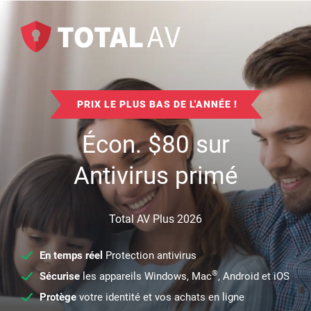
PRIX LE PLUS BAS DE L'ANNÉE !
Écon.
$
80
sur
Antivirus primé
Total AV Plus 2026
En temps réel
Protection antivirus
®
Sécurise
les appareils Windows, Mac
, Android et iOS
Protège
votre identité et vos achats en ligne