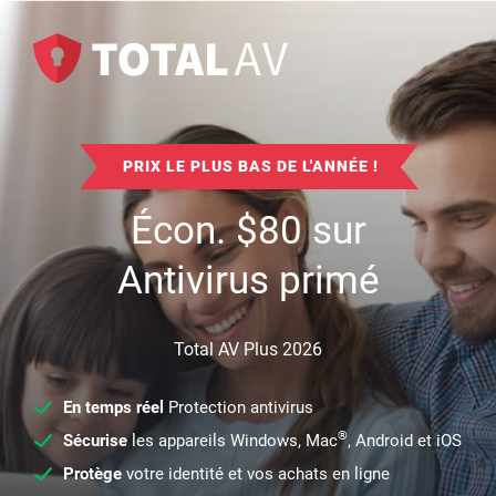
PRIX LE PLUS BAS DE L'ANNÉE !
Écon.
$
80
sur
Antivirus primé
Total AV Plus 2026
En temps réel
Protection antivirus
®
Sécurise
les appareils Windows, Mac
, Android et iOS
Protège
votre identité et vos achats en ligne