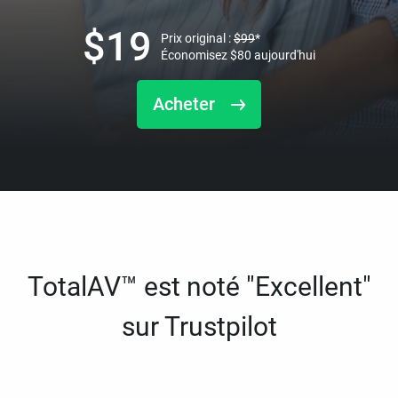
$
19
Prix original :
$
99
*
Économisez
$
80
aujourd'hui
Acheter
TotalAV™ est noté "Excellent"
sur Trustpilot