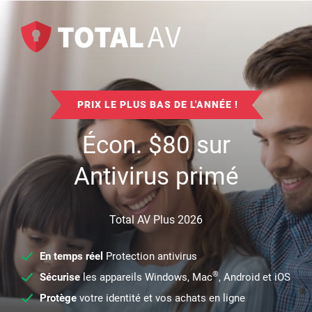
PRIX LE PLUS BAS DE L'ANNÉE !
Écon.
$
80
sur
Antivirus primé
Total AV Plus 2026
En temps réel
Protection antivirus
®
Sécurise
les appareils Windows, Mac
, Android et iOS
Protège
votre identité et vos achats en ligne