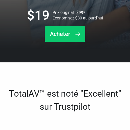
$
19
Prix original :
$
99
*
Économisez
$
80
aujourd'hui
Acheter
TotalAV™ est noté "Excellent"
sur Trustpilot