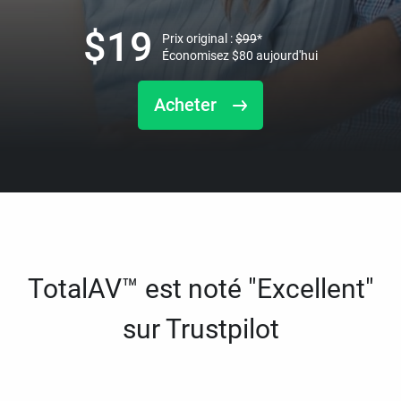
$
19
Prix original :
$
99
*
Économisez
$
80
aujourd'hui
Acheter
TotalAV™ est noté "Excellent"
sur Trustpilot