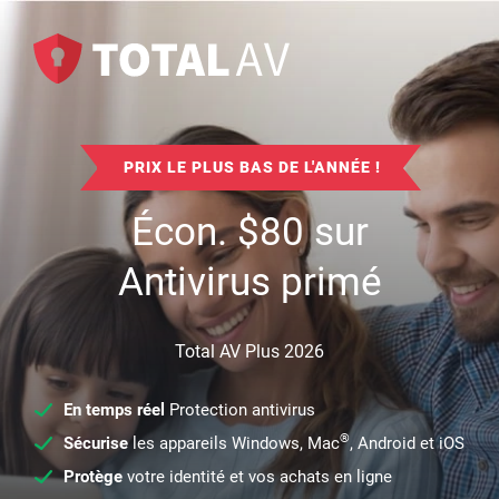
PRIX LE PLUS BAS DE L'ANNÉE !
Écon.
$
80
sur
Antivirus primé
Total AV Plus 2026
En temps réel
Protection antivirus
®
Sécurise
les appareils Windows, Mac
, Android et iOS
Protège
votre identité et vos achats en ligne