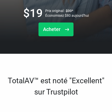
$
19
Prix original :
$
99
*
Économisez
$
80
aujourd'hui
Acheter
TotalAV™ est noté "Excellent"
sur Trustpilot