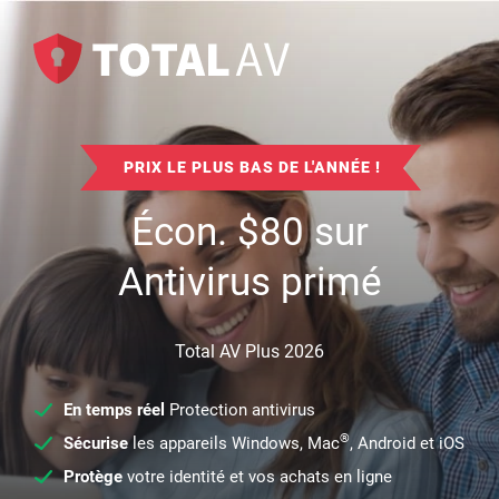
PRIX LE PLUS BAS DE L'ANNÉE !
Écon.
$
80
sur
Antivirus primé
Total AV Plus 2026
En temps réel
Protection antivirus
®
Sécurise
les appareils Windows, Mac
, Android et iOS
Protège
votre identité et vos achats en ligne