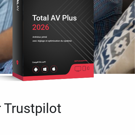
Total AV Plus
2026
Antivirus primé
avec réglage et optimisation du système
Multiplateforme
Compatible avec
 Trustpilot