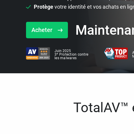
Protège
votre identité et vos achats en lig
Maintena
Acheter
Juin 2025
A
3* Protection contre
M
les malwares
TotalAV™ e