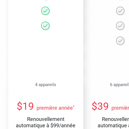
4 appareils
6 apparei
$
19
$
39
*
première année
premiè
Renouvellement
Renouvelle
automatique à
$
99
/année
automatique