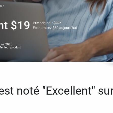
ne
nt
$
19
Prix original :
$
99
*
Économisez
$
80
aujourd'hui
vril 2025
eilleur produit
st noté "Excellent" sur