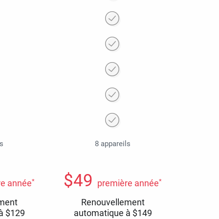
ls
8 appareils
$
49
*
*
re année
première année
ment
Renouvellement
 à
$
129
automatique à
$
149