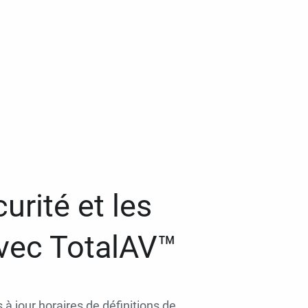
urité et les
avec TotalAV™
 à jour horaires de définitions de