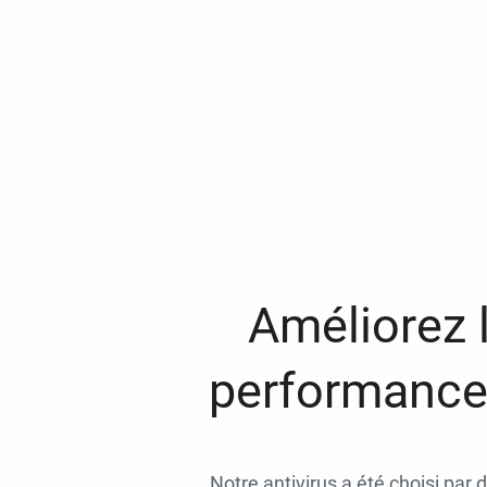
Améliorez l
performances
Notre antivirus a été choisi par 