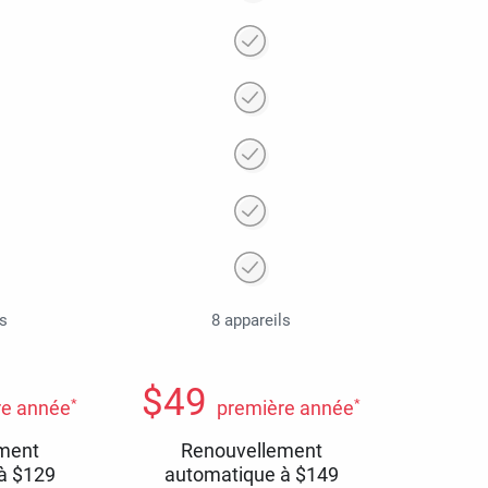
ls
8 appareils
$
49
*
*
re année
première année
ment
Renouvellement
 à
$
129
automatique à
$
149