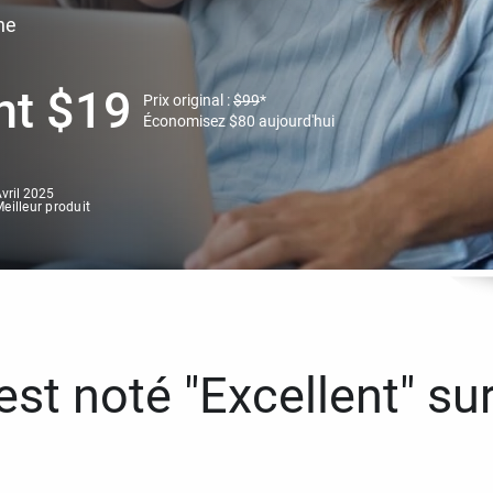
ne
nt
$
19
Prix original :
$
99
*
Économisez
$
80
aujourd'hui
vril 2025
eilleur produit
st noté "Excellent" sur