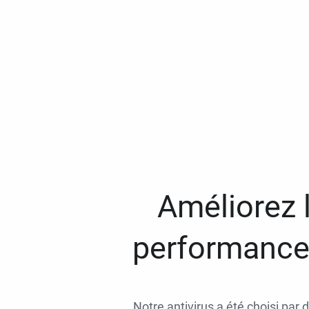
Améliorez l
performances
Notre antivirus a été choisi par 