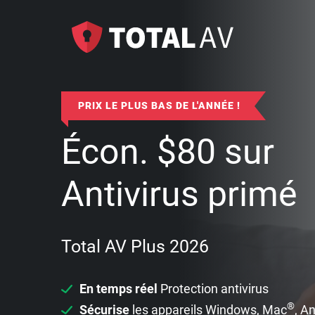
PRIX LE PLUS BAS DE L'ANNÉE !
Écon.
$
80
sur
Antivirus primé
Total AV Plus 2026
En temps réel
Protection antivirus
®
Sécurise
les appareils Windows, Mac
, A