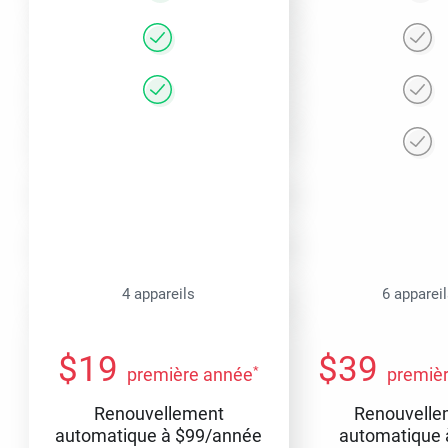
4 appareils
6 apparei
$
19
$
39
*
première année
premiè
Renouvellement
Renouvelle
automatique à
$
99
/année
automatique