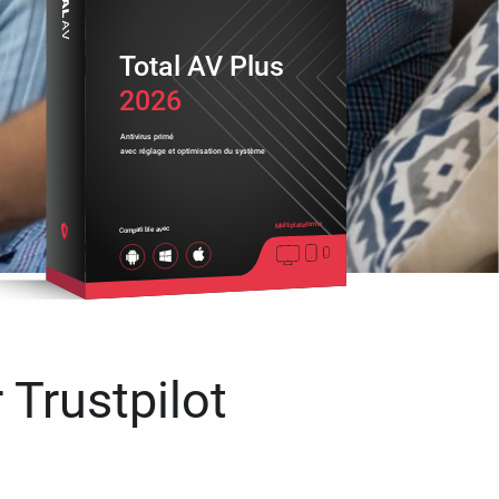
Total AV Plus
2026
Antivirus primé
avec réglage et optimisation du système
Multiplateforme
Compatible avec
 Trustpilot