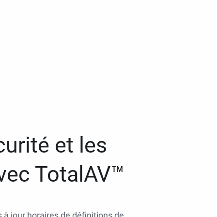
urité et les
avec TotalAV™
 à jour horaires de définitions de