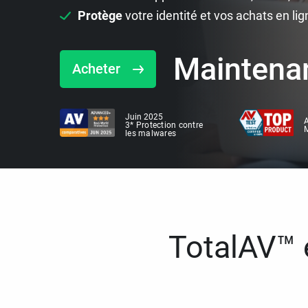
Protège
votre identité et vos achats en lig
Maintena
Acheter
Juin 2025
A
3* Protection contre
M
les malwares
TotalAV™ e