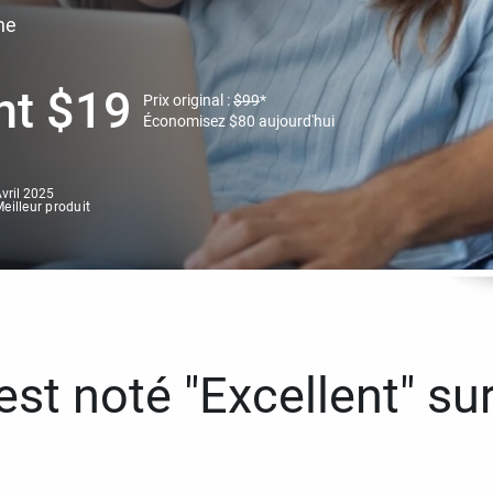
ne
nt
$
19
Prix original :
$
99
*
Économisez
$
80
aujourd'hui
vril 2025
eilleur produit
st noté "Excellent" sur