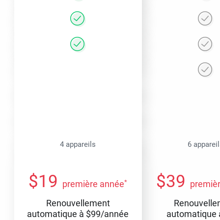
4 appareils
6 apparei
$
19
$
39
*
première année
premiè
Renouvellement
Renouvelle
automatique à
$
99
/année
automatique