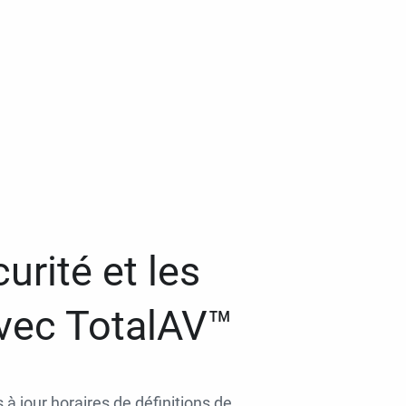
urité et les
avec TotalAV™
 à jour horaires de définitions de