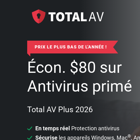
PRIX LE PLUS BAS DE L'ANNÉE !
Écon.
$
80
sur
Antivirus primé
Total AV Plus 2026
En temps réel
Protection antivirus
®
Sécurise
les appareils Windows, Mac
, A