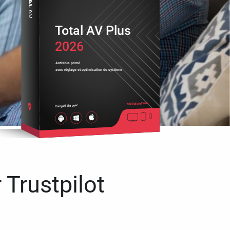
Total AV Plus
2026
Antivirus primé
avec réglage et optimisation du système
Multiplateforme
Compatible avec
 Trustpilot