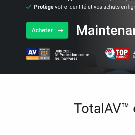
Protège
votre identité et vos achats en lig
Maintena
Acheter
Juin 2025
A
3* Protection contre
M
les malwares
TotalAV™ e