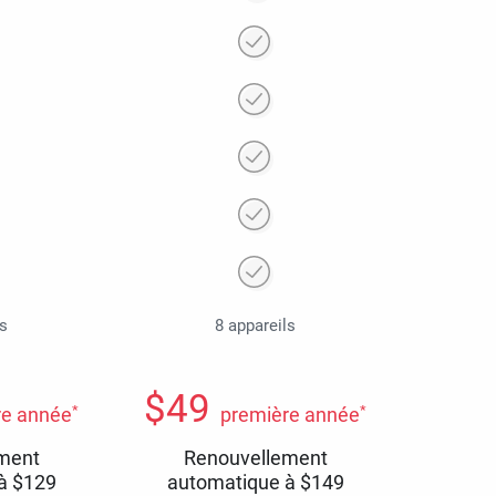
ls
8 appareils
$
49
*
*
re année
première année
ment
Renouvellement
 à
$
129
automatique à
$
149