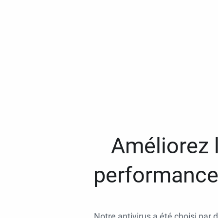
Améliorez l
performances
Notre antivirus a été choisi par 