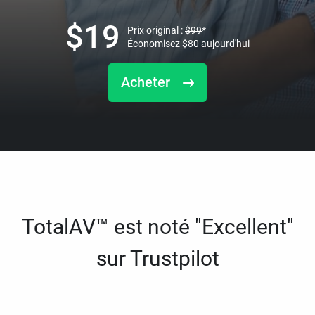
$
19
Prix original :
$
99
*
Économisez
$
80
aujourd'hui
Acheter
TotalAV™ est noté "Excellent"
sur Trustpilot