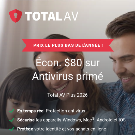
PRIX LE PLUS BAS DE L'ANNÉE !
Écon.
$
80
sur
Antivirus primé
Total AV Plus 2026
En temps réel
Protection antivirus
®
Sécurise
les appareils Windows, Mac
, Android et iOS
Protège
votre identité et vos achats en ligne