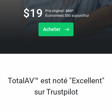
$
19
Prix original :
$
99
*
Économisez
$
80
aujourd'hui
Acheter
TotalAV™ est noté "Excellent"
sur Trustpilot