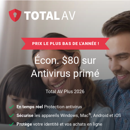
PRIX LE PLUS BAS DE L'ANNÉE !
Écon.
$
80
sur
Antivirus primé
Total AV Plus 2026
En temps réel
Protection antivirus
®
Sécurise
les appareils Windows, Mac
, Android et iOS
Protège
votre identité et vos achats en ligne