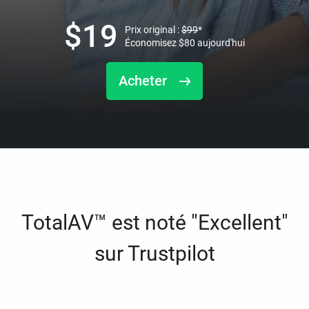
$
19
Prix original :
$
99
*
Économisez
$
80
aujourd'hui
Acheter
TotalAV™ est noté "Excellent"
sur Trustpilot