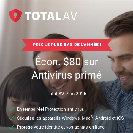
PRIX LE PLUS BAS DE L'ANNÉE !
Écon.
$
80
sur
Antivirus primé
Total AV Plus 2026
En temps réel
Protection antivirus
®
Sécurise
les appareils Windows, Mac
, Android et iOS
Protège
votre identité et vos achats en ligne