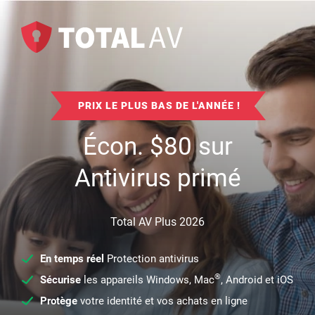
PRIX LE PLUS BAS DE L'ANNÉE !
Écon.
$
80
sur
Antivirus primé
Total AV Plus 2026
En temps réel
Protection antivirus
®
Sécurise
les appareils Windows, Mac
, Android et iOS
Protège
votre identité et vos achats en ligne