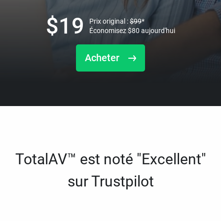
$
19
Prix original :
$
99
*
Économisez
$
80
aujourd'hui
Acheter
TotalAV™ est noté "Excellent"
sur Trustpilot