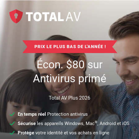
PRIX LE PLUS BAS DE L'ANNÉE !
Écon.
$
80
sur
Antivirus primé
Total AV Plus 2026
En temps réel
Protection antivirus
®
Sécurise
les appareils Windows, Mac
, Android et iOS
Protège
votre identité et vos achats en ligne