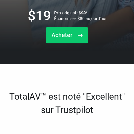
$
19
Prix original :
$
99
*
Économisez
$
80
aujourd'hui
Acheter
TotalAV™ est noté "Excellent"
sur Trustpilot