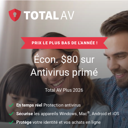
PRIX LE PLUS BAS DE L'ANNÉE !
Écon.
$
80
sur
Antivirus primé
Total AV Plus 2026
En temps réel
Protection antivirus
®
Sécurise
les appareils Windows, Mac
, Android et iOS
Protège
votre identité et vos achats en ligne