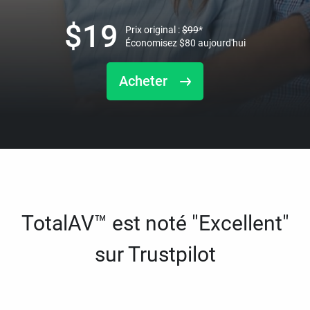
$
19
Prix original :
$
99
*
Économisez
$
80
aujourd'hui
Acheter
TotalAV™ est noté "Excellent"
sur Trustpilot