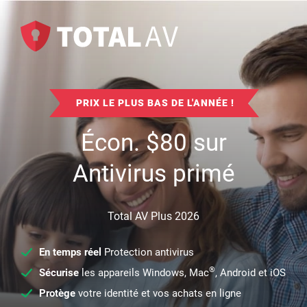
PRIX LE PLUS BAS DE L'ANNÉE !
Écon.
$
80
sur
Antivirus primé
Total AV Plus 2026
En temps réel
Protection antivirus
®
Sécurise
les appareils Windows, Mac
, Android et iOS
Protège
votre identité et vos achats en ligne