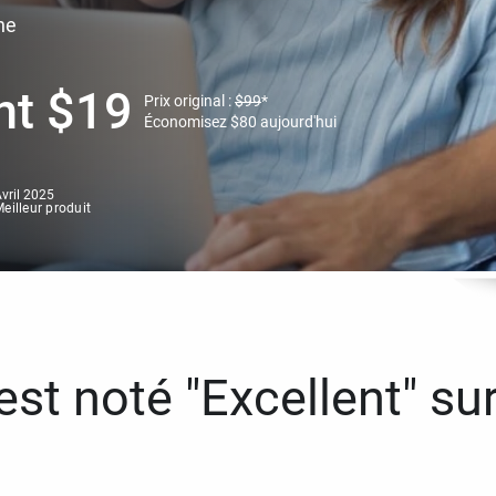
ne
nt
$
19
Prix original :
$
99
*
Économisez
$
80
aujourd'hui
vril 2025
eilleur produit
st noté "Excellent" sur