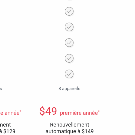
ls
8 appareils
$
49
*
*
re année
première année
ment
Renouvellement
 à
$
129
automatique à
$
149