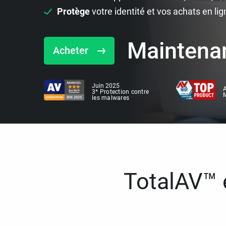
Protège
votre identité et vos achats en lig
Maintena
Acheter
Juin 2025
A
3* Protection contre
M
les malwares
TotalAV™ e