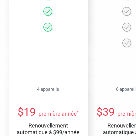
4 appareils
6 apparei
$
19
$
39
*
première année
premiè
Renouvellement
Renouvelle
automatique à
$
99
/année
automatique