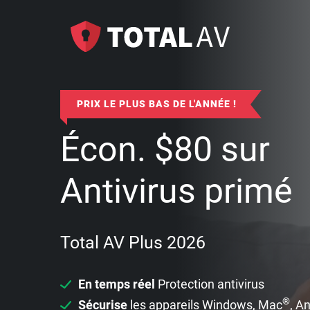
PRIX LE PLUS BAS DE L'ANNÉE !
Écon.
$
80
sur
Antivirus primé
Total AV Plus 2026
En temps réel
Protection antivirus
®
Sécurise
les appareils Windows, Mac
, A