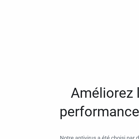
Améliorez l
performances
Notre antivirus a été choisi par 