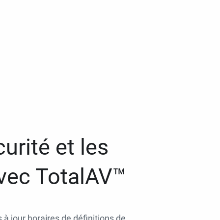
urité et les
avec TotalAV™
 à jour horaires de définitions de