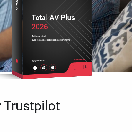
Total AV Plus
2026
Antivirus primé
avec réglage et optimisation du système
Multiplateforme
Compatible avec
 Trustpilot