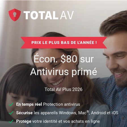
PRIX LE PLUS BAS DE L'ANNÉE !
Écon.
$
80
sur
Antivirus primé
Total AV Plus 2026
En temps réel
Protection antivirus
®
Sécurise
les appareils Windows, Mac
, Android et iOS
Protège
votre identité et vos achats en ligne