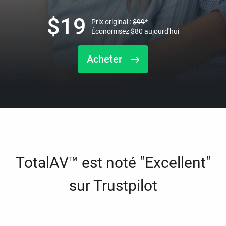
$
19
Prix original :
$
99
*
Économisez
$
80
aujourd'hui
Acheter
TotalAV™ est noté "Excellent"
sur Trustpilot