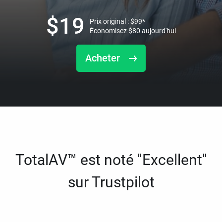
$
19
Prix original :
$
99
*
Économisez
$
80
aujourd'hui
Acheter
TotalAV™ est noté "Excellent"
sur Trustpilot