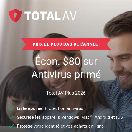
PRIX LE PLUS BAS DE L'ANNÉE !
Écon.
$
80
sur
Antivirus primé
Total AV Plus 2026
En temps réel
Protection antivirus
®
Sécurise
les appareils Windows, Mac
, Android et iOS
Protège
votre identité et vos achats en ligne