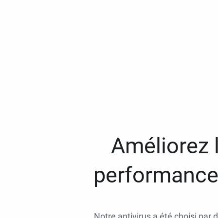
Améliorez l
performances
Notre antivirus a été choisi par 