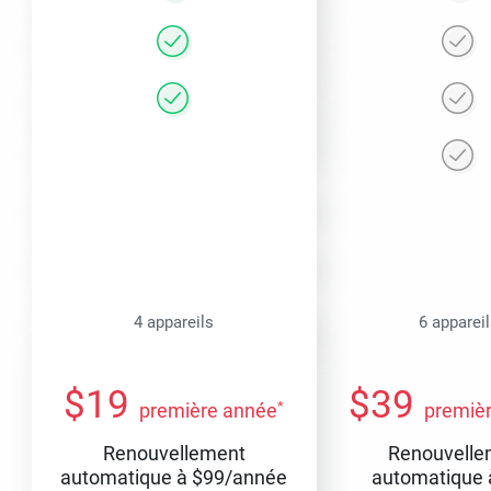
4 appareils
6 apparei
$
19
$
39
*
première année
premiè
Renouvellement
Renouvelle
automatique à
$
99
/année
automatique