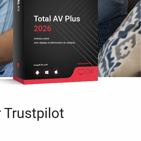
Total AV Plus
2026
Antivirus primé
avec réglage et optimisation du système
Multiplateforme
Compatible avec
 Trustpilot