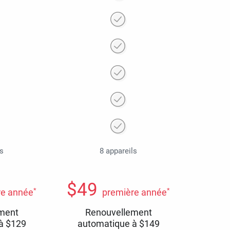
ls
8 appareils
$
49
*
*
re année
première année
ment
Renouvellement
 à
$
129
automatique à
$
149