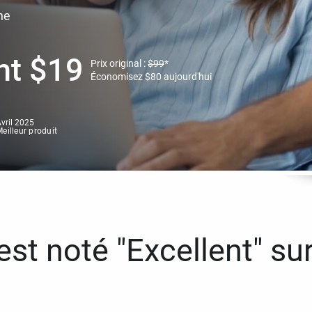
ne
nt
$
19
Prix original :
$
99
*
Économisez
$
80
aujourd'hui
vril 2025
eilleur produit
st noté "Excellent" sur