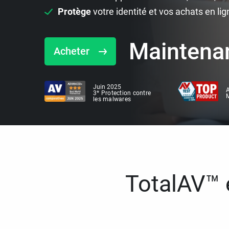
Protège
votre identité et vos achats en lig
Maintena
Acheter
Juin 2025
A
3* Protection contre
M
les malwares
TotalAV™ e