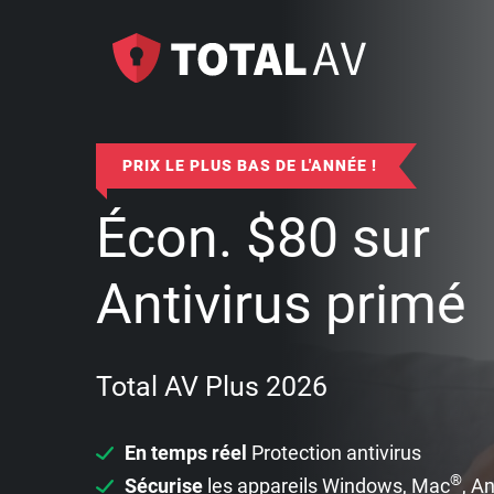
PRIX LE PLUS BAS DE L'ANNÉE !
Écon.
$
80
sur
Antivirus primé
Total AV Plus 2026
En temps réel
Protection antivirus
®
Sécurise
les appareils Windows, Mac
, A