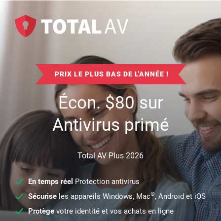
PRIX LE PLUS BAS DE L'ANNÉE !
Écon.
$
80
sur
Antivirus primé
Total AV Plus 2026
En temps réel
Protection antivirus
®
Sécurise
les appareils Windows, Mac
, Android et iOS
Protège
votre identité et vos achats en ligne