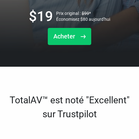
$
19
Prix original :
$
99
*
Économisez
$
80
aujourd'hui
Acheter
TotalAV™ est noté "Excellent"
sur Trustpilot