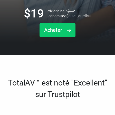
$
19
Prix original :
$
99
*
Économisez
$
80
aujourd'hui
Acheter
TotalAV™ est noté "Excellent"
sur Trustpilot