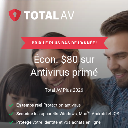
PRIX LE PLUS BAS DE L'ANNÉE !
Écon.
$
80
sur
Antivirus primé
Total AV Plus 2026
En temps réel
Protection antivirus
®
Sécurise
les appareils Windows, Mac
, Android et iOS
Protège
votre identité et vos achats en ligne