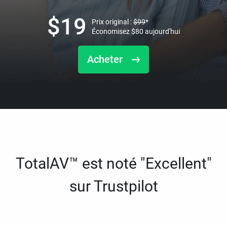
$
19
Prix original :
$
99
*
Économisez
$
80
aujourd'hui
Acheter
TotalAV™ est noté "Excellent"
sur Trustpilot