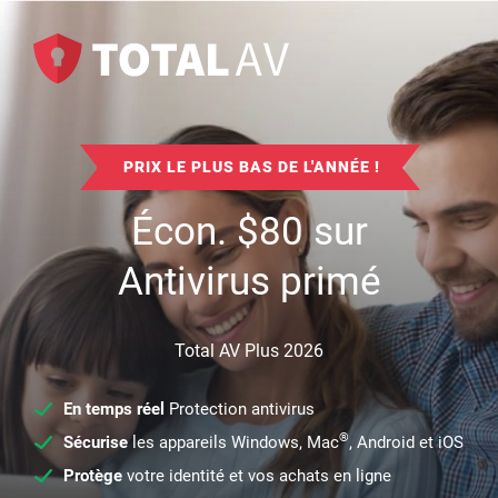
PRIX LE PLUS BAS DE L'ANNÉE !
Écon.
$
80
sur
Antivirus primé
Total AV Plus 2026
En temps réel
Protection antivirus
®
Sécurise
les appareils Windows, Mac
, Android et iOS
Protège
votre identité et vos achats en ligne