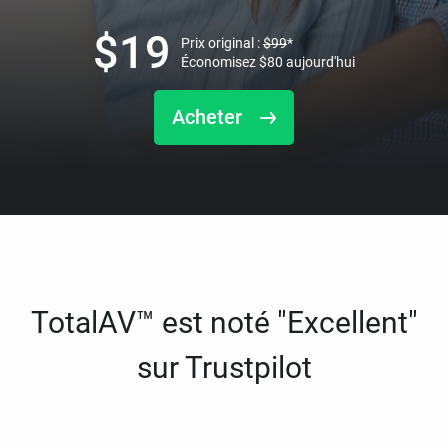
$
19
Prix original :
$
99
*
Économisez
$
80
aujourd'hui
Acheter
TotalAV™ est noté "Excellent"
sur Trustpilot