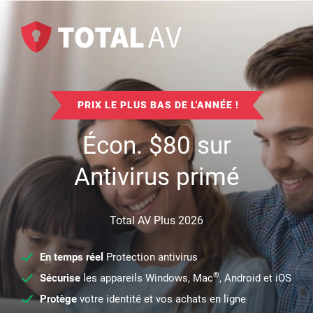
PRIX LE PLUS BAS DE L'ANNÉE !
Écon.
$
80
sur
Antivirus primé
Total AV Plus 2026
En temps réel
Protection antivirus
®
Sécurise
les appareils Windows, Mac
, Android et iOS
Protège
votre identité et vos achats en ligne