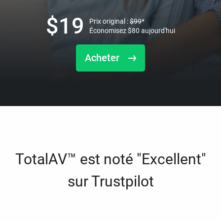
$
19
Prix original :
$
99
*
Économisez
$
80
aujourd'hui
Acheter
TotalAV™ est noté "Excellent"
sur Trustpilot