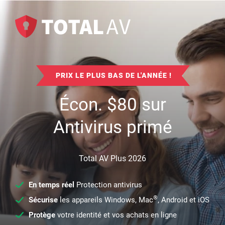
PRIX LE PLUS BAS DE L'ANNÉE !
Écon.
$
80
sur
Antivirus primé
Total AV Plus 2026
En temps réel
Protection antivirus
®
Sécurise
les appareils Windows, Mac
, Android et iOS
Protège
votre identité et vos achats en ligne