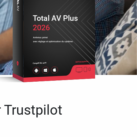
Total AV Plus
2026
Antivirus primé
avec réglage et optimisation du système
Multiplateforme
Compatible avec
 Trustpilot