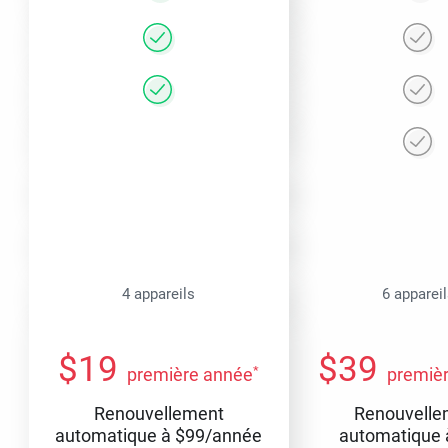
4 appareils
6 apparei
$
19
$
39
*
première année
premiè
Renouvellement
Renouvelle
automatique à
$
99
/année
automatique