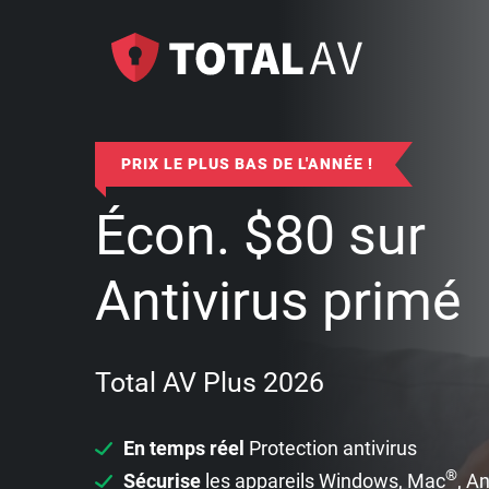
PRIX LE PLUS BAS DE L'ANNÉE !
Écon.
$
80
sur
Antivirus primé
Total AV Plus 2026
En temps réel
Protection antivirus
®
Sécurise
les appareils Windows, Mac
, A