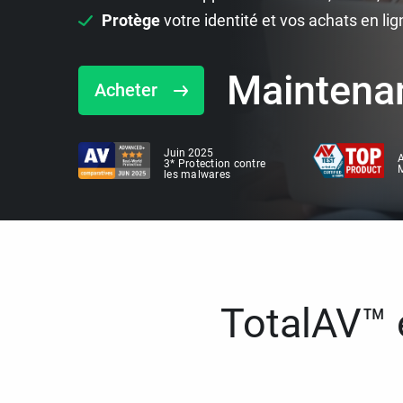
Protège
votre identité et vos achats en lig
Maintena
Acheter
Juin 2025
A
3* Protection contre
M
les malwares
TotalAV™ e