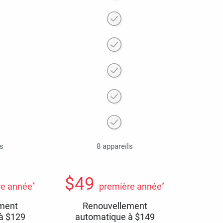
ls
8 appareils
$
49
*
*
re année
première année
ment
Renouvellement
 à
$
129
automatique à
$
149