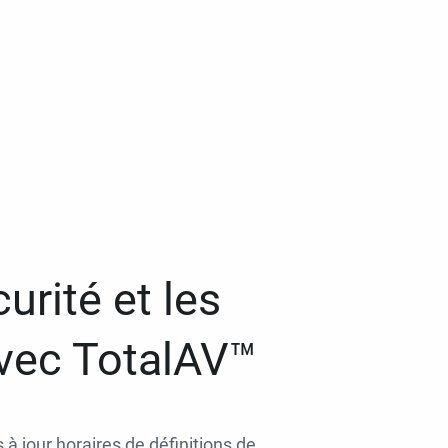
urité et les
avec TotalAV™
 à jour horaires de définitions de