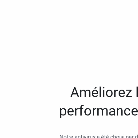
Améliorez l
performances
Notre antivirus a été choisi par 