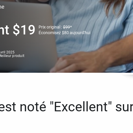
ne
nt
$
19
Prix original :
$
99
*
Économisez
$
80
aujourd'hui
vril 2025
eilleur produit
st noté "Excellent" sur