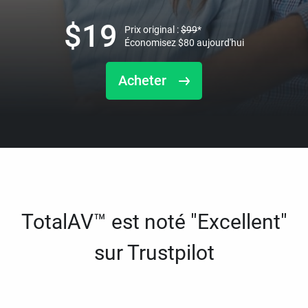
$
19
Prix original :
$
99
*
Économisez
$
80
aujourd'hui
Acheter
TotalAV™ est noté "Excellent"
sur Trustpilot