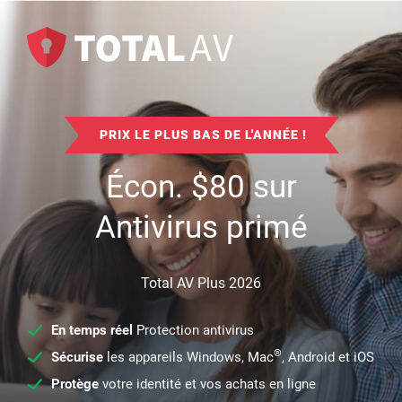
PRIX LE PLUS BAS DE L'ANNÉE !
Écon.
$
80
sur
Antivirus primé
Total AV Plus 2026
En temps réel
Protection antivirus
®
Sécurise
les appareils Windows, Mac
, Android et iOS
Protège
votre identité et vos achats en ligne