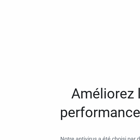
Améliorez l
performances
Notre antivirus a été choisi par 