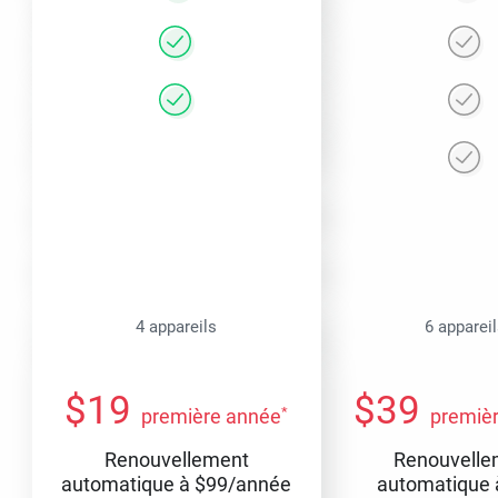
4 appareils
6 apparei
$
19
$
39
*
première année
premiè
Renouvellement
Renouvelle
automatique à
$
99
/année
automatique