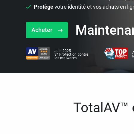
Protège
votre identité et vos achats en lig
Maintena
Acheter
Juin 2025
A
3* Protection contre
M
les malwares
TotalAV™ e