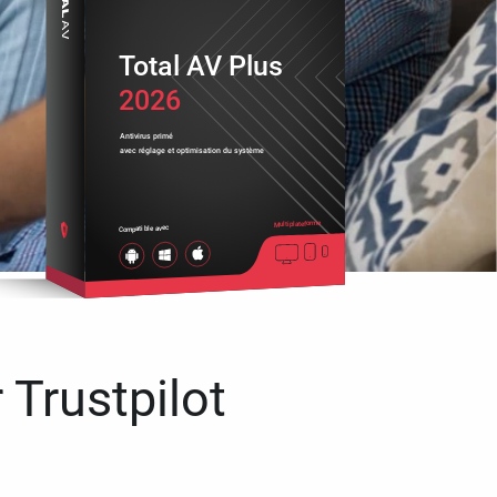
Total AV Plus
2026
Antivirus primé
avec réglage et optimisation du système
Multiplateforme
Compatible avec
 Trustpilot