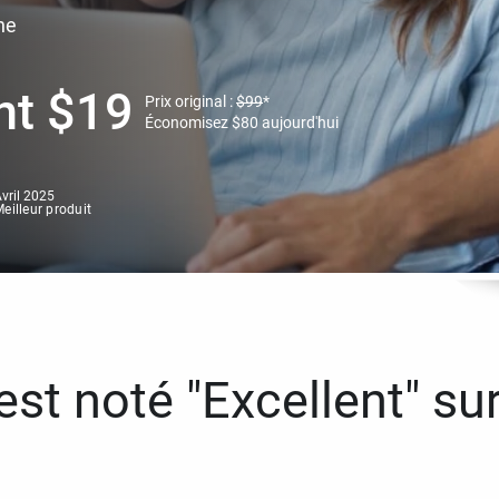
ne
nt
$
19
Prix original :
$
99
*
Économisez
$
80
aujourd'hui
vril 2025
eilleur produit
st noté "Excellent" sur