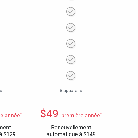
ls
8 appareils
$
49
*
*
re année
première année
ment
Renouvellement
 à
$
129
automatique à
$
149