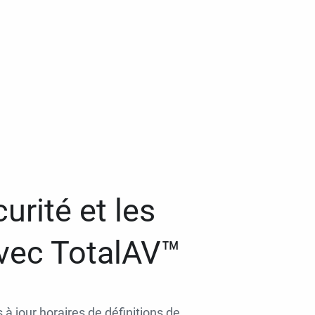
urité et les
avec TotalAV™
 à jour horaires de définitions de