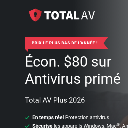
PRIX LE PLUS BAS DE L'ANNÉE !
Écon.
$
80
sur
Antivirus primé
Total AV Plus 2026
En temps réel
Protection antivirus
®
Sécurise
les appareils Windows, Mac
, A