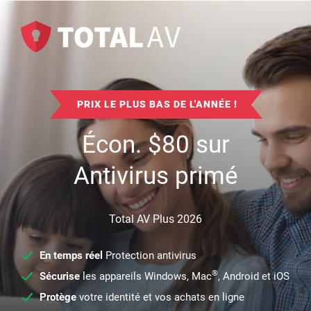
PRIX LE PLUS BAS DE L'ANNÉE !
Écon.
$
80
sur
Antivirus primé
Total AV Plus 2026
En temps réel
Protection antivirus
®
Sécurise
les appareils Windows, Mac
, Android et iOS
Protège
votre identité et vos achats en ligne