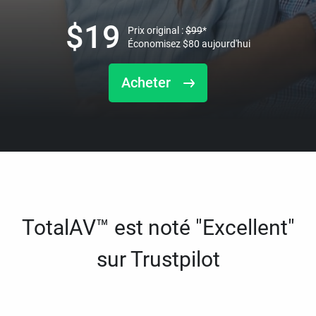
$
19
Prix original :
$
99
*
Économisez
$
80
aujourd'hui
Acheter
TotalAV™ est noté "Excellent"
sur Trustpilot